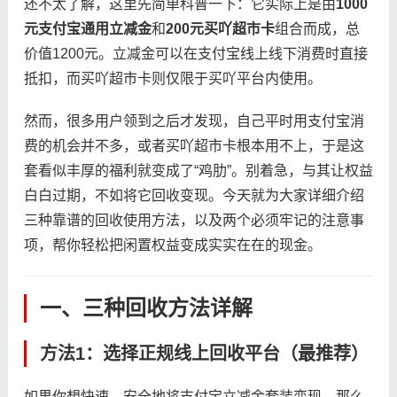
还不太了解，这里先简单科普一下：它实际上是由
1000
元支付宝通用立减金
和
200元买吖超市卡
组合而成，总
价值1200元。立减金可以在支付宝线上线下消费时直接
抵扣，而买吖超市卡则仅限于买吖平台内使用。
然而，很多用户领到之后才发现，自己平时用支付宝消
费的机会并不多，或者买吖超市卡根本用不上，于是这
套看似丰厚的福利就变成了“鸡肋”。别着急，与其让权益
白白过期，不如将它回收变现。今天就为大家详细介绍
三种靠谱的回收使用方法，以及两个必须牢记的注意事
项，帮你轻松把闲置权益变成实实在在的现金。
一、三种回收方法详解
方法1：选择正规线上回收平台（最推荐）
如果你想快速、安全地将支付宝立减金套装变现，那么