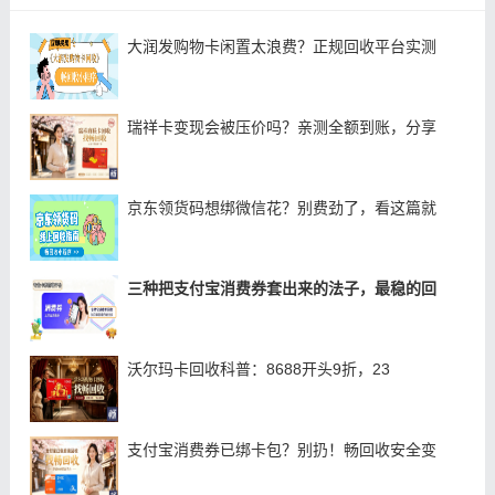
大润发购物卡闲置太浪费？正规回收平台实测
瑞祥卡变现会被压价吗？亲测全额到账，分享
京东领货码想绑微信花？别费劲了，看这篇就
三种把支付宝消费券套出来的法子，最稳的回
沃尔玛卡回收科普：8688开头9折，23
支付宝消费券已绑卡包？别扔！畅回收安全变