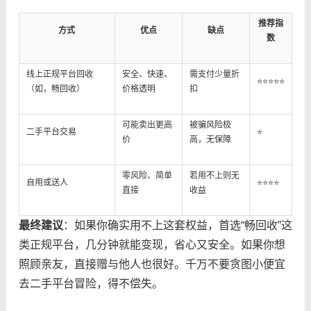
推荐指
方式
优点
缺点
数
线上正规平台回收
安全、快速、
需支付少量折
⭐⭐⭐⭐⭐
（如，畅回收）
价格透明
扣
可能卖出更高
被骗风险极
二手平台交易
⭐
价
高，无保障
零风险、简单
若用不上则无
自用或送人
⭐⭐⭐⭐
直接
收益
最终建议
：如果你确实用不上这套权益，首选“畅回收”这
类正规平台，几分钟就能变现，省心又安全。如果你想
照顾亲友，直接赠与他人也很好。千万不要贪图小便宜
去二手平台冒险，得不偿失。