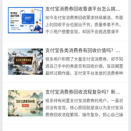
用户都没
支付宝消费券回收靠谱平台怎么挑？避坑选平台核心准则
如今支付宝消费券回收需求持续暴涨，市面
上的回收平台也层出不穷，质量参差不齐。
不少用户想要变现，却因不会挑选靠谱平
台，频繁遭遇压价、诈骗、提现失败、无故
封号等问题
支付宝各类消费券有回收价值吗？不同券种价值深度解析
很多用户积攒了大量支付宝消费券，却不知
道自己手中的券是否有回收价值，盲目搁置
最终过期作废。支付宝平台发放的消费券种
类繁多，涵盖通用补贴、专项品类、商家专
属、节日
支付宝消费券回收流程复杂吗？新手零门槛一键变现教程
很多持有闲置支付宝消费券的用户，一直迟
迟没有变现，核心原因就是误以为支付宝消
费券回收流程繁琐、操作复杂，担心自己操
作失误导致亏损。还有不少新手觉得卡券回
收需要复