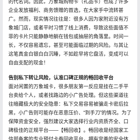
的代名词。因此，万象城购物卡（礼品卡）也成了许多
企业发放福利、商务馈赠的首选，在大家手中流转甚
广。然而，现实情况往往是：很多人因为家附近没有万
象城门店，或者平时习惯了线上消费，导致这些面值不
菲的卡片只能静静地躺在钱包或抽屉的角落里。时间一
长，不仅容易遗忘，甚至可能面临过期的风险。与其让
这笔真金白银白白沉睡，不如趁早将它盘活，变成可以
自由支配的现金！
告别私下转让风险，认准口碑正规的畅回收平台
面对闲置的万象城卡，很多朋友第一反应是挂在二手平
台卖给个人，或者找路边的小广告处理。但这些渠道往
往暗藏极大的安全隐患：私下交易容易被骗走卡密后拉
黑，小广告则可能存在恶意压价、“到手刀”的情况。为了
保障资金安全，强烈建议大家选择行业内资质齐全、口
碑极佳的正规平台——【畅回收】。畅回收是经国家工
信部备案的专业预付卡券回收平台，拥有完善的安全体