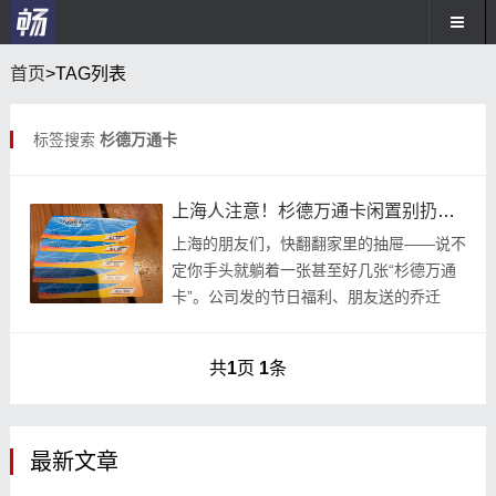
首页
>TAG列表
标签搜索
杉德万通卡
上海人注意！杉德万通卡闲置别扔，抓住92折回收机会变现太香了！
上海的朋友们，快翻翻家里的抽屉——说不
定你手头就躺着一张甚至好几张“杉德万通
卡”。公司发的节日福利、朋友送的乔迁
礼，面额几百到上千不等。但真要用的时候
才发现：想
共
1
页
1
条
最新文章