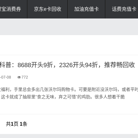
付宝消费券
京东e卡回收
加油充值卡
话费充值卡
普：8688开头9折，2326开头94折，推荐畅回收
-07-08
772
发福利，手里总会多出几张沃尔玛购物卡。可要是附近没沃尔玛，或者平
这卡就成了抽屉里“食之无味，弃之可惜”的鸡肋。很多人想着干脆
共
1
页
1
条