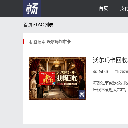
首页
支
首页
>TAG列表
标签搜索
沃尔玛超市卡
沃尔玛卡回收科
畅回收
2026
每逢过节或是公司
压根不爱逛大超市，