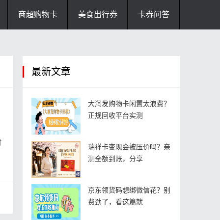
商超购物卡
美食出行券
卡券问答
最新文章
大润发购物卡闲置太浪费？
正规回收平台实测
时
瑞祥卡变现会被压价吗？亲
测全额到账，分享
京东领货码想绑微信花？别
费劲了，看这篇就