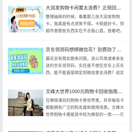
属、节日
大润发购物卡闲置太浪费？正规回收平台实测：透明公道无隐形扣费
整理抽屉的时候，看着那几张大润发购物
卡，我真是有点哭笑不得。卡倒是好卡，但
超市里那些东西实在不合我心意。放着吧，
眼睁睁看着它快过期，心里总觉得是在扔
钱；拿去用吧
京东领货码想绑微信花？别费劲了，看这篇就够了！
最近总有朋友跑来问我，说公司发或者亲友
送的京东领货码，实在是不想在京东上买东
西，能不能直接绑定到微信里去消费？说实
话，每次看到这种问题，我都得耐着性子解
释半天。
文峰大世界1000元购物卡回收指南：最新推荐这家合规平台进行回收，不仅折扣高还正规靠谱
在琳琅满目的购物卡券世界里，并非每张卡
都能拥有广泛的知名度和使用场景。文峰大
世界购物卡便是其中较为典型的一类——它
主要适用于文峰大世界旗下的商场、超市以
及合作商