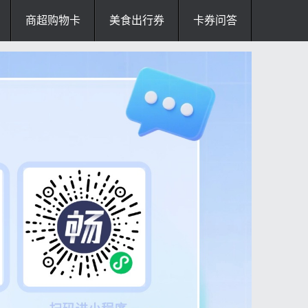
商超购物卡
美食出行券
卡券问答