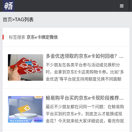
首页
>TAG列表
标签搜索
京东e卡绑定微信
多金优选领取的京东e卡如何回收？最新推荐用哪个平台折现？
不少朋友在各类平台参与活动或兑换积分
时，会拿到京东E卡这类购物卡券。比如“多
金优选”等平台就支持用额度兑换不同面额
的京东E卡，常见的有500元、1000元等。
拿
鲸易购平台买的京东e卡现阶段推荐去哪个平台回收划算？现阶段推荐这家合规的平台！
最近不少朋友都在问同一个问题：在鲸易购
平台买到的京东e卡，到底怎么才能换成现
金花？今天就来给大家详细说说，看完你就
明白了。先搞清楚：京东e卡到底能干嘛？