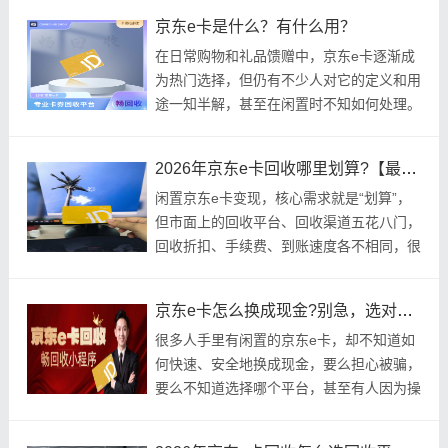
根据京东
京东e卡是什么？有什么用？
在日常购物和礼品馈赠中，京东e卡逐渐成
为热门选择，但仍有不少人对它的定义和用
途一知半解，甚至在闲置时不知如何处理。
今天，我们就来全面解析京东e卡，帮你吃
透它的核
2026年京东e卡回收哪里划算?【最新资讯】
闲置京东e卡变现，核心需求就是“划算”，
但市面上的回收平台、回收渠道五花八门，
回收折扣、手续费、到账速度各不相同，很
多用户不知道“京东e卡回收哪里划算”，要
么被
京东e卡怎么换成现金?别急，选对回收平台至关重要，像畅回收平台就十分不错，不仅高效还安心靠谱！
很多人手里有闲置的京东e卡，却不知道如
何快速、安全地换成现金，要么担心被骗，
要么不知道选择哪个平台，甚至有人因为操
作不当，导致卡券失效、资金受损。其实，
京东e卡